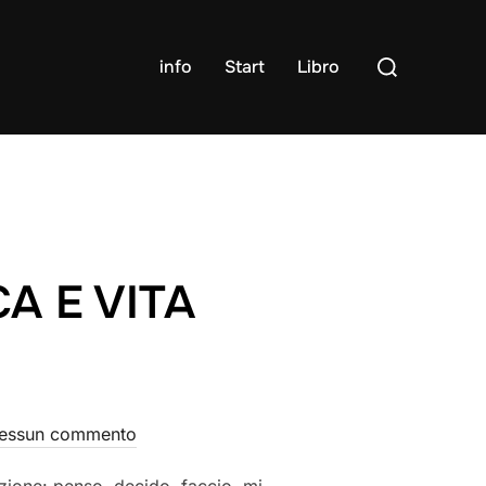
Cerca
info
Start
Libro
per:
A E VITA
essun commento