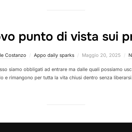
vo punto di vista sui p
Pubblicato
le Costanzo
Appo daily sparks
Maggio 20, 2025
N
il
esso siamo obbligati ad entrare ma dalle quali possiamo usci
o e rimangono per tutta la vita chiusi dentro senza liberarsi. 