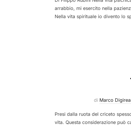
Di Filippo Rubini Nella vita psichi
arrabbio, mi esercito nella pazien
Nella vita spirituale io divento lo
di
Marco Digirea
Presi dalla ruota del criceto spess
vita. Questa considerazione può cam