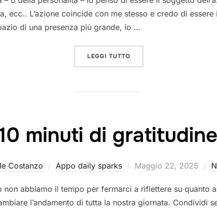
ca – o della personalità – io penso di essere il soggetto dell
za, ecc.. L’azione coincide con me stesso e credo di essere 
 spazio di una presenza più grande, io …
“DIFFERENZA TRA VITA PS
LEGGI TUTTO
10 minuti di gratitudin
Pubblicato
le Costanzo
Appo daily sparks
Maggio 22, 2025
N
il
o non abbiamo il tempo per fermarci a riflettere su quanto a
biare l’andamento di tutta la nostra giornata. Condividi se u