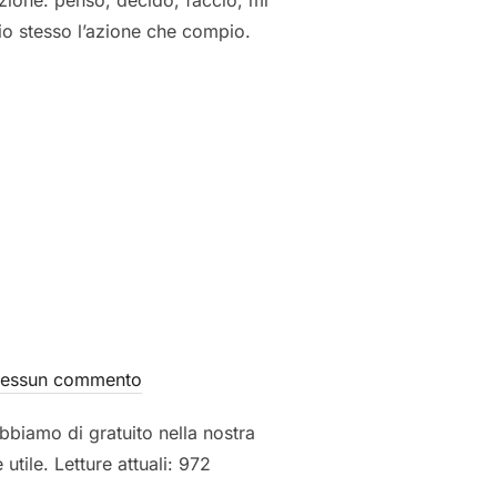
’azione: penso, decido, faccio, mi
io stesso l’azione che compio.
ICHICA E VITA SPIRITUALE”
e
essun commento
bbiamo di gratuito nella nostra
tile. Letture attuali: 972