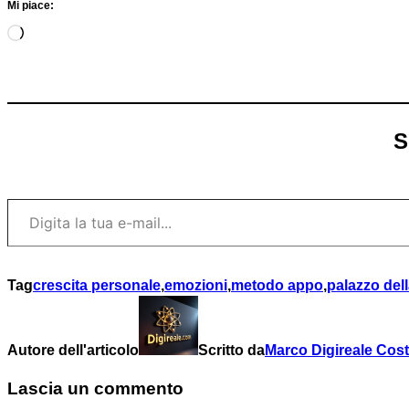
Mi piace:
Caricamento
in
corso…
S
Digita la tua e-mail...
Tag
crescita personale
,
emozioni
,
metodo appo
,
palazzo del
Autore dell'articolo
Scritto da
Marco Digireale Cos
Lascia un commento