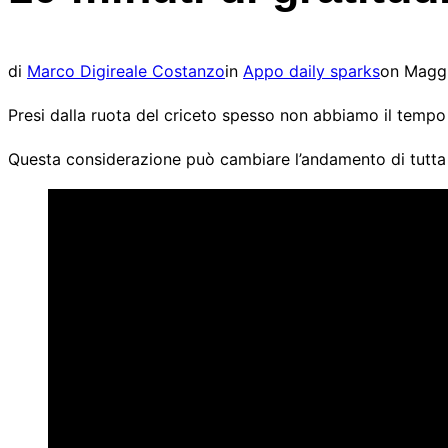
laterale
e
di
Pubbl
di
Marco Digireale Costanzo
in
Appo daily sparks
on
Maggi
navigazione
il
Presi dalla ruota del criceto spesso non abbiamo il tempo 
Questa considerazione può cambiare l’andamento di tutta 