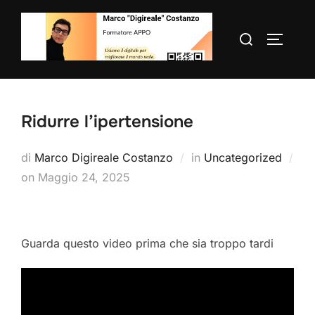
Salta
al
Cerca
APRI/C
contenuto
per:
Ridurre l’ipertensione
di
Marco Digireale Costanzo
in
Uncategorized
Pubblicato
on
Maggio 24, 2025
il
Guarda questo video prima che sia troppo tardi