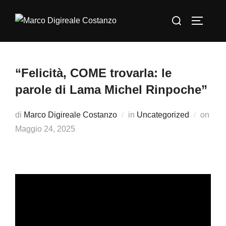
Salta
Cerca
al
APRI/C
per:
contenuto
“Felicità, COME trovarla: le
parole di Lama Michel Rinpoche”
di
Marco Digireale Costanzo
in
Uncategorized
on
Pubblicato
Maggio 24, 2025
il