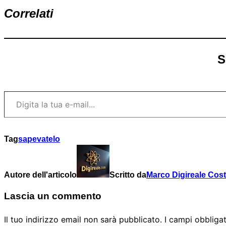
Correlati
S
Digita la tua e-mail...
Tag
sapevatelo
Autore dell'articolo
Scritto da
Marco Digireale Cos
Lascia un commento
Il tuo indirizzo email non sarà pubblicato.
I campi obbliga