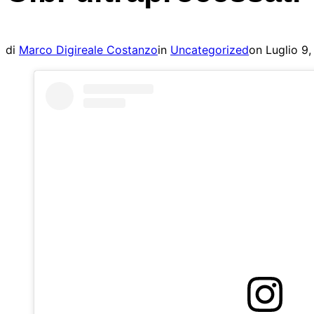
laterale
e
di
Pubblica
di
Marco Digireale Costanzo
in
Uncategorized
on
Luglio 9
navigazione
il