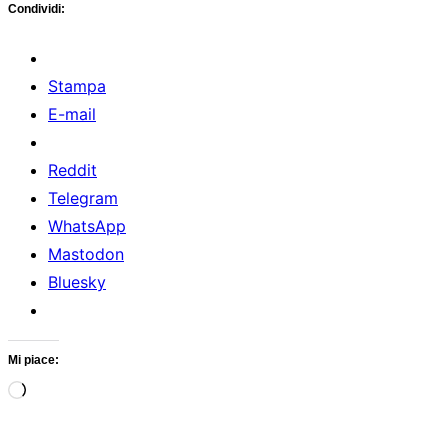
Condividi:
Stampa
E-mail
Reddit
Telegram
WhatsApp
Mastodon
Bluesky
Mi piace:
Caricamento
in
corso…