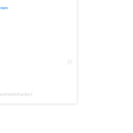
gram
andreabiohacker)