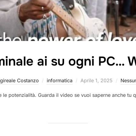
minale ai su ogni PC… 
Pubblicato
gireale Costanzo
informatica
Aprile 1, 2025
Nessu
il
le potenzialità. Guarda il video se vuoi saperne anche tu qu