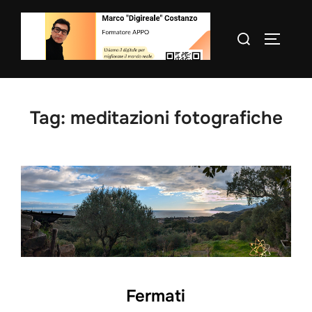
Salta
al
Cerca
APRI/C
contenuto
per:
Tag:
meditazioni fotografiche
Fermati