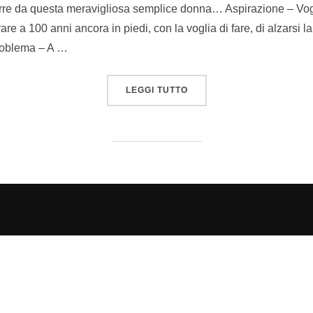
re da questa meravigliosa semplice donna… Aspirazione – Vogl
re a 100 anni ancora in piedi, con la voglia di fare, di alzarsi la
Problema – A …
“LA BARISTA DI 100 ANNI
LEGGI TUTTO