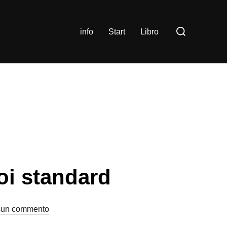
Cerca
info
Start
Libro
per:
oi standard
un commento