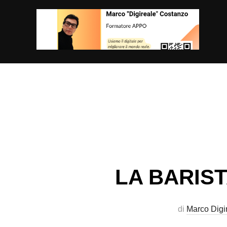
Salta
al
contenuto
LA BARISTA
di
Marco Digi