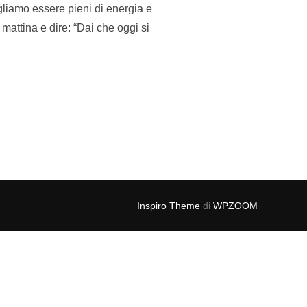
iamo essere pieni di energia e
 mattina e dire: “Dai che oggi si
. ALZA I TUOI STANDARD”
Inspiro Theme
di
WPZOOM