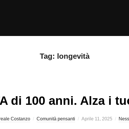
Tag:
longevità
 di 100 anni. Alza i tu
Pubblicato
reale Costanzo
Comunità pensanti
Aprile 11, 2025
Ness
il