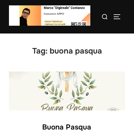
Salta
al
Cerca
APRI/C
contenuto
per:
Tag:
buona pasqua
Buona Pasqua