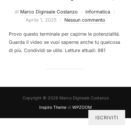
Pubbli
di
Marco Digireale Costanzo
informatica
il
Aprile 1, 2025
Nessun commento
Provo questo terminale per capirne le potenzialità.
Guarda il video se vuoi saperne anche tu qualcosa
di più. Condividi se utile. Letture attuali: 981
Copyright © 2026 Marco Digireale Costanzo
Inspiro Theme
di
WPZOOM
ISCRIVITI