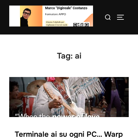
Salta
al
Cerca
APRI/C
contenuto
per:
Tag:
ai
Terminale ai su ogni PC… Warp