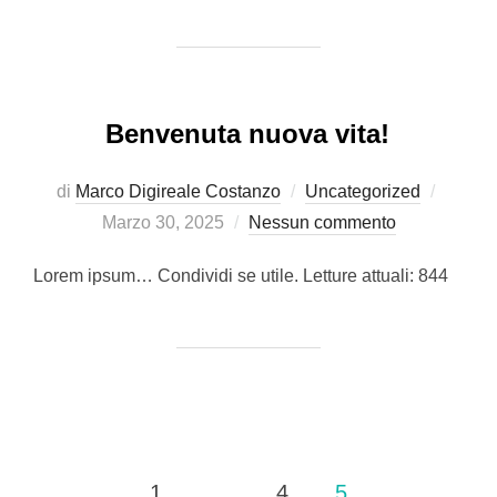
Benvenuta nuova vita!
Pubbli
di
Marco Digireale Costanzo
Uncategorized
il
Marzo 30, 2025
Nessun commento
Lorem ipsum… Condividi se utile. Letture attuali: 844
Paginazione
1
…
4
5