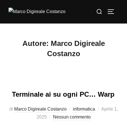
Salta
Cerca
al
APRI/C
per:
contenuto
Autore:
Marco Digireale
Costanzo
Terminale ai su ogni PC… Warp
Pubblicato
di
Marco Digireale Costanzo
informatica
Aprile 1,
il
2025
Nessun commento