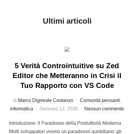
al
contenuto
Ultimi articoli
5 Verità Controintuitive su Zed
Editor che Metteranno in Crisi il
Tuo Rapporto con VS Code
di
Marco Digireale Costanzo
Comunità pensanti
,
Pubblicato
informatica
Gennaio 12, 2026
Nessun commento
il
Introduzione: Il Paradosso della Produttività Moderna
Molti sviluppatori vivono un paradosso quotidiano: gli