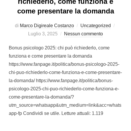
richiederlo, come funziona e
come presentare la domanda
Pubbli
di
Marco Digireale Costanzo
Uncategorized
il
Luglio 3, 2025
Nessun commento
Bonus psicologo 2025: chi può richiederlo, come
funziona e come presentare la domanda
https://www.fanpage.it/politica/bonus-psicologo-2025-
chi-puo-richiederlo-come-funziona-e-come-presentare-
la-domanda/ https://www.fanpage.it/politica/bonus-
psicologo-2025-chi-puo-richiederlo-come-funziona-e-
come-presentare-la-domanda/?
utm_source=whatsapp&utm_medium=link&acc=whats
app-fp Condividi se utile. Letture attuali: 1.119