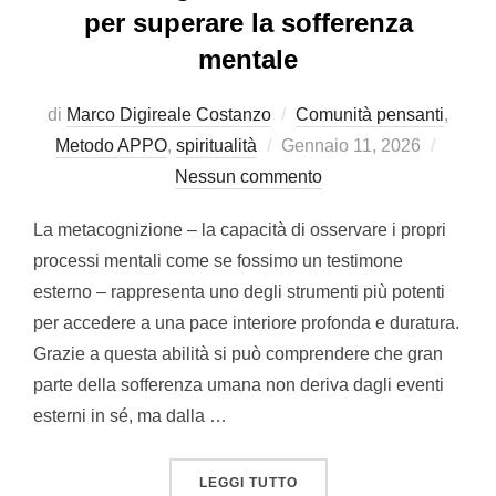
per superare la sofferenza
mentale
di
Marco Digireale Costanzo
Comunità pensanti
,
Pubblicato
Metodo APPO
,
spiritualità
Gennaio 11, 2026
il
Nessun commento
La metacognizione – la capacità di osservare i propri
processi mentali come se fossimo un testimone
esterno – rappresenta uno degli strumenti più potenti
per accedere a una pace interiore profonda e duratura.
Grazie a questa abilità si può comprendere che gran
parte della sofferenza umana non deriva dagli eventi
esterni in sé, ma dalla …
“LA METACOGNIZIONE CO
LEGGI TUTTO