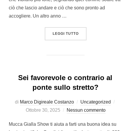
ciò che lascio andare e ciò che sono pronto ad
accogliere. Un altro anno …
“OLTRE IL TEMPO, VERSO 
LEGGI TUTTO
Sei favorevole o contrario al
ponte sullo stretto?
Pubbli
di
Marco Digireale Costanzo
Uncategorized
il
Ottobre 30, 2025
Nessun commento
Mucca Gialla Show ti aiuta a farti una buona idea su