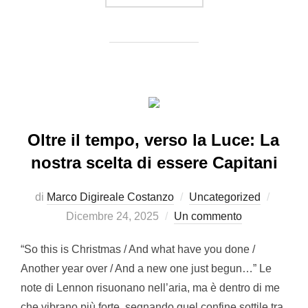
Oltre il tempo, verso la Luce: La
nostra scelta di essere Capitani
Pubbli
di
Marco Digireale Costanzo
Uncategorized
il
Dicembre 24, 2025
Un commento
“So this is Christmas / And what have you done /
Another year over / And a new one just begun…” Le
note di Lennon risuonano nell’aria, ma è dentro di me
che vibrano più forte, segnando quel confine sottile tra