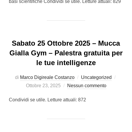
basi scientifiche Condividi se utile. Letture attuali: 829
Sabato 25 Ottobre 2025 – Mucca
Gialla Gym – Palestra gratuita per
le tue intelligenze
Pubbli
di
Marco Digireale Costanzo
Uncategorized
il
Ottobre 23, 2025
Nessun commento
Condividi se utile. Letture attuali: 872