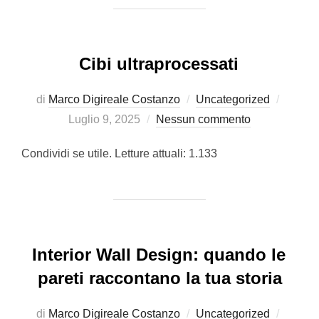
Cibi ultraprocessati
Pubbli
di
Marco Digireale Costanzo
Uncategorized
il
Luglio 9, 2025
Nessun commento
Condividi se utile. Letture attuali: 1.133
Interior Wall Design: quando le
pareti raccontano la tua storia
Pubbli
di
Marco Digireale Costanzo
Uncategorized