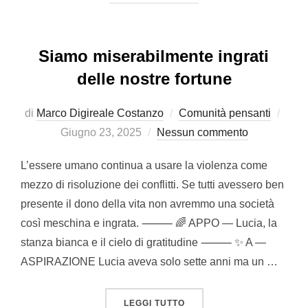
Siamo miserabilmente ingrati
delle nostre fortune
Pubb
di
Marco Digireale Costanzo
Comunità pensanti
il
Giugno 23, 2025
Nessun commento
L’essere umano continua a usare la violenza come
mezzo di risoluzione dei conflitti. Se tutti avessero ben
presente il dono della vita non avremmo una società
così meschina e ingrata. ⸻ 🌈 APPO — Lucia, la
stanza bianca e il cielo di gratitudine ⸻ ✨ A —
ASPIRAZIONE Lucia aveva solo sette anni ma un …
“SIAMO MISERABILMENTE
LEGGI TUTTO