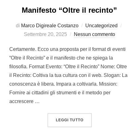
Manifesto “Oltre il recinto”
Pubbli
di
Marco Digireale Costanzo
Uncategorized
il
Settembre 20, 2025
Nessun commento
Certamente. Ecco una proposta per il format di eventi
“Oltre il Recinto” e il manifesto che ne spiega la
filosofia. Format Evento: “Oltre il Recinto” Nome: Oltre
il Recinto: Coltiva la tua cultura con il web. Slogan: La
conoscenza è libera. Impara a coltivarla. Mission:
Fornire ai cittadini gli strumenti e il metodo per
accrescere …
“MANIFESTO “OLTRE IL R
LEGGI TUTTO